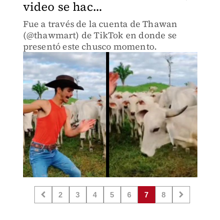
video se hac...
Fue a través de la cuenta de Thawan
(@thawmart) de TikTok en donde se
presentó este chusco momento.
2
3
4
5
6
7
8