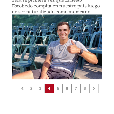
Escobedo compita en nuestro país luego
de ser naturalizado como mexicano
2
3
4
5
6
7
8