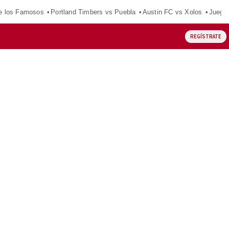
e los Famosos
Portland Timbers vs Puebla
Austin FC vs Xolos
Juego
REGÍSTRATE