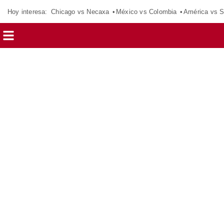
Hoy interesa:
Chicago vs Necaxa
México vs Colombia
América vs S