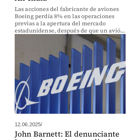
Las acciones del fabricante de aviones
Boeing perdía 8% en las operaciones
previas a la apertura del mercado
estadunidense, después de que un avión
787-8 Dreamliner de Air India, minutos
después de despegar de la ciudad
occidental india de Ahmedabad.
12.06.2025/
John Barnett: El denunciante