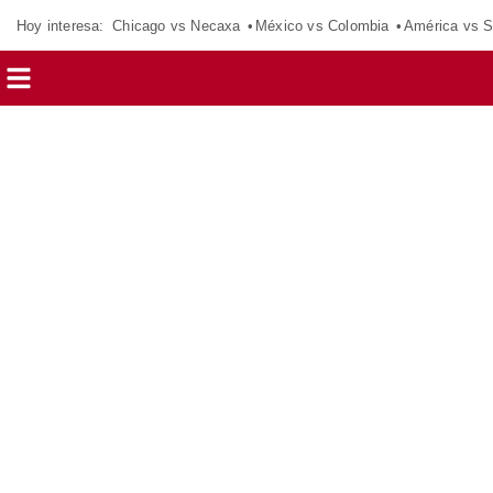
Hoy interesa:
Chicago vs Necaxa
México vs Colombia
América vs S