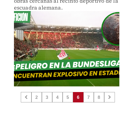
obras cercanas al recinto deportivo de la
escuadra alemana.
2
3
4
5
6
7
8