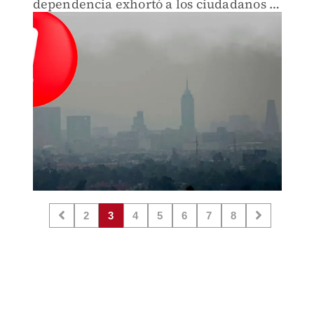
dependencia exhortó a los ciudadanos a
evitar realizar actividades al aire libre.
2
3
4
5
6
7
8