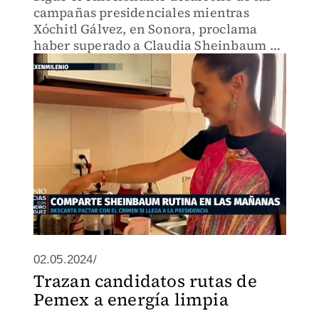
campañas presidenciales mientras
Xóchitl Gálvez, en Sonora, proclama
haber superado a Claudia Sheinbaum en
intención de voto, respaldada por una
única encuesta. En Hermosillo, se reúne
con fervorosos seguidores
02.05.2024/
Trazan candidatos rutas de
Pemex a energía limpia