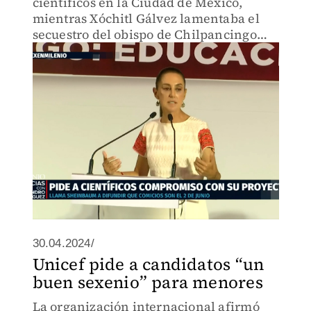
científicos en la Ciudad de México,
mientras Xóchitl Gálvez lamentaba el
secuestro del obispo de Chilpancingo
durante su visita a Mazatlán. Por otro
lado, Jorge Álvarez Máynez estuvo de
gira por San Luis Potosí, donde
30.04.2024/
Unicef pide a candidatos “un
buen sexenio” para menores
La organización internacional afirmó