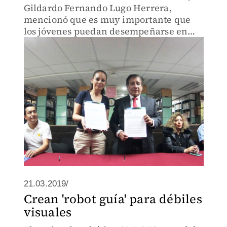
Gildardo Fernando Lugo Herrera,
mencionó que es muy importante que
los jóvenes puedan desempeñarse en
instituciones donde pongan en práctica
los conocimientos de sus respectivas
áreas de estudio
21.03.2019/
Crean 'robot guía' para débiles
visuales