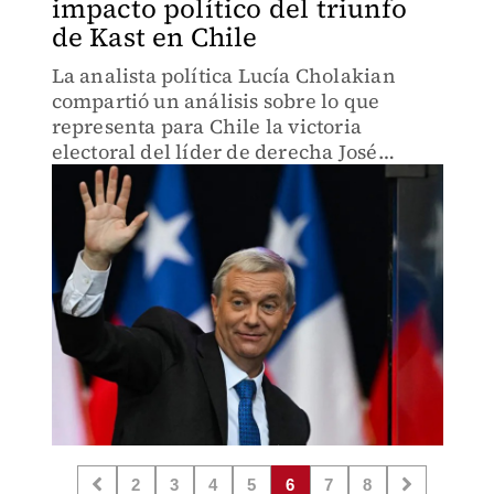
impacto político del triunfo
de Kast en Chile
La analista política Lucía Cholakian
compartió un análisis sobre lo que
representa para Chile la victoria
electoral del líder de derecha José
Antonio Kast, así como los posibles
cambios en el escenario político,
institucional y social del país.
2
3
4
5
6
7
8