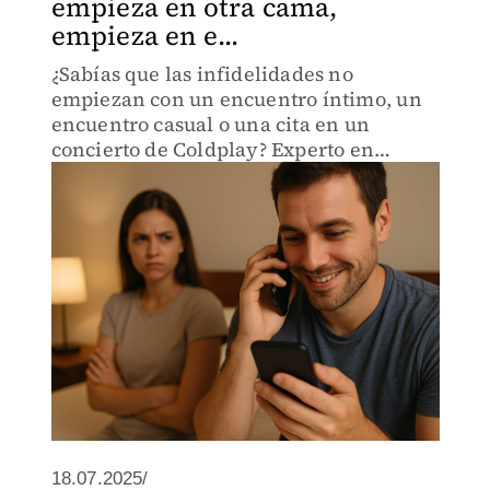
empieza en otra cama,
empieza en e...
¿Sabías que las infidelidades no
empiezan con un encuentro íntimo, un
encuentro casual o una cita en un
concierto de Coldplay? Experto en
terapia de parejas adelanta que todo
comienza con el celular; así puedes
identificar esta conducta
18.07.2025/