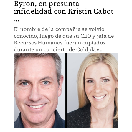
Byron, en presunta
infidelidad con Kristin Cabot
...
El nombre de la compañía se volvió
conocido, luego de que su CEO y jefa de
Recursos Humanos fueran captados
durante un concierto de Coldplay
abrazados. Se reveló que se trataría de
una presunta relación extramarital