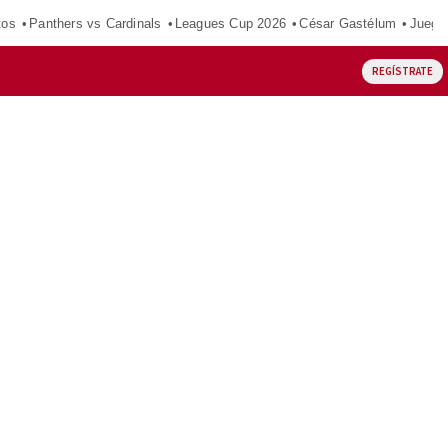
tos
Panthers vs Cardinals
Leagues Cup 2026
César Gastélum
Juego
REGÍSTRATE