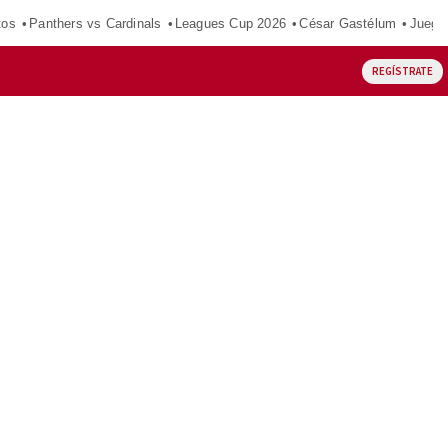
tos
Panthers vs Cardinals
Leagues Cup 2026
César Gastélum
Juego
REGÍSTRATE