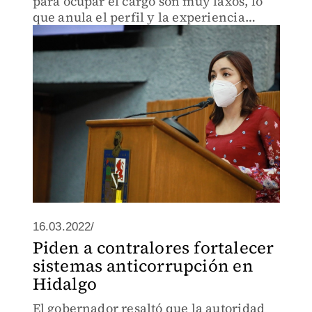
para ocupar el cargo son muy laxos, lo
que anula el perfil y la experiencia
necesarios para ocupar este cargo en
particular.
16.03.2022/
Piden a contralores fortalecer
sistemas anticorrupción en
Hidalgo
El gobernador resaltó que la autoridad