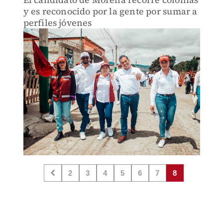
y es reconocido por la gente por sumar a
perfiles jóvenes
2
3
4
5
6
7
8