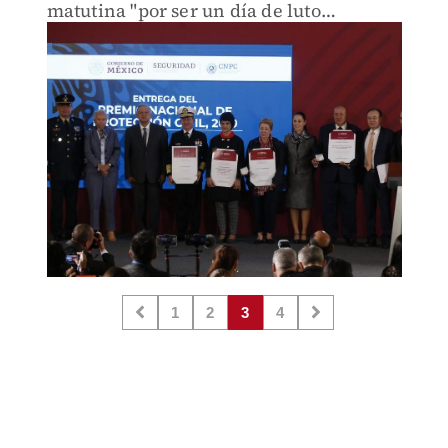
matutina "por ser un día de luto
nacional".
1
2
3
4