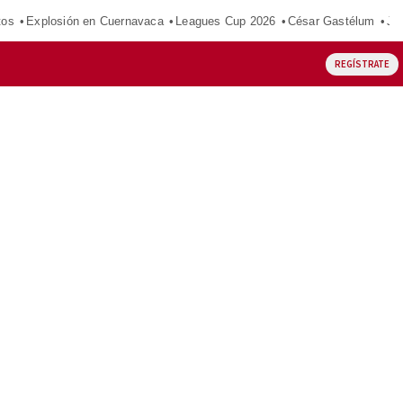
tos
Explosión en Cuernavaca
Leagues Cup 2026
César Gastélum
Ju
REGÍSTRATE