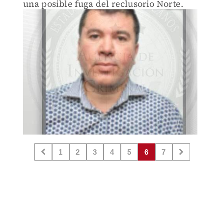
una posible fuga del reclusorio Norte.
1
2
3
4
5
6
7