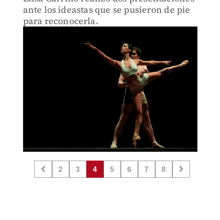
ante los ideastas que se pusieron de pie
para reconocerla.
2
3
4
5
6
7
8