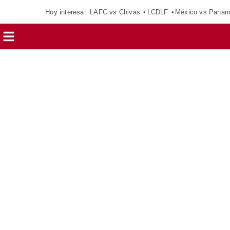
Hoy interesa:
LAFC vs Chivas
LCDLF
México vs Pana