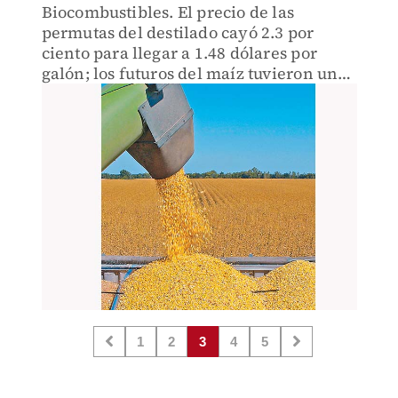
Biocombustibles. El precio de las
permutas del destilado cayó 2.3 por
ciento para llegar a 1.48 dólares por
galón; los futuros del maíz tuvieron una
ligera caída al colocarse en 2.87 dólares
por 25 kilos.
1
2
3
4
5