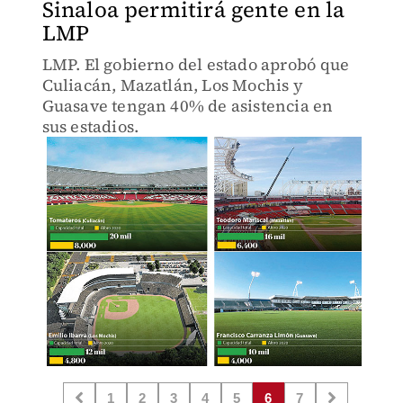
Sinaloa permitirá gente en la
LMP
LMP. El gobierno del estado aprobó que
Culiacán, Mazatlán, Los Mochis y
Guasave tengan 40% de asistencia en
sus estadios.
1
2
3
4
5
6
7