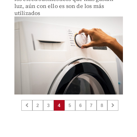
luz, aún con ello es son de los más
utilizados
2
3
4
5
6
7
8