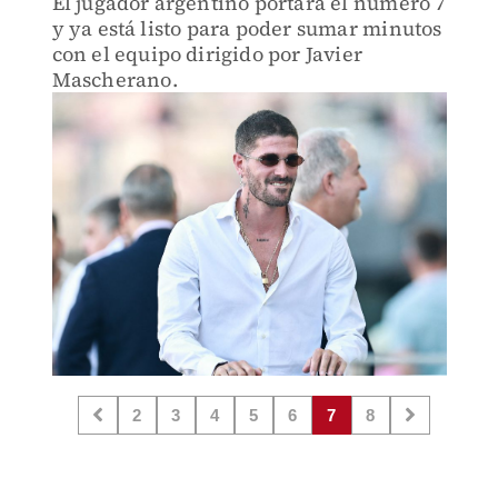
El jugador argentino portará el número 7
y ya está listo para poder sumar minutos
con el equipo dirigido por Javier
Mascherano.
2
3
4
5
6
7
8