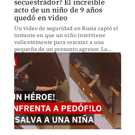
secuestrador? El increíble
acto de un niño de 9 años
quedó en video
Un video de seguridad en Rusia captó el
instante en que un niño interviene
valientemente para rescatar a una
pequeña de un presunto agresor. La
rápida reacción de un niño llamó la
atención internacional. Conoce la
historia detrás del video viral.