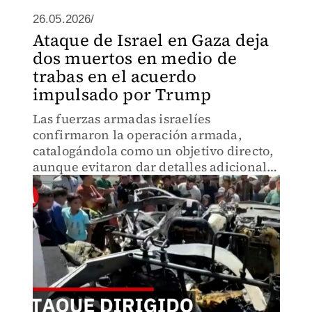
26.05.2026/
Ataque de Israel en Gaza deja
dos muertos en medio de
trabas en el acuerdo
impulsado por Trump
Las fuerzas armadas israelíes
confirmaron la operación armada,
catalogándola como un objetivo directo,
aunque evitaron dar detalles adicionales
sobre la identidad o las actividades de
las personas que se encontraban dentro
de la unidad destruida.