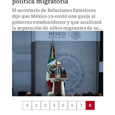
política migratoria
El secretario de Relaciones Exteriores
dijo que México ya envió una queja al
gobierno estadunidense y que analizará
la separación de niños migrantes de sus
padres en organismos internacionales.
2
3
4
5
6
7
8