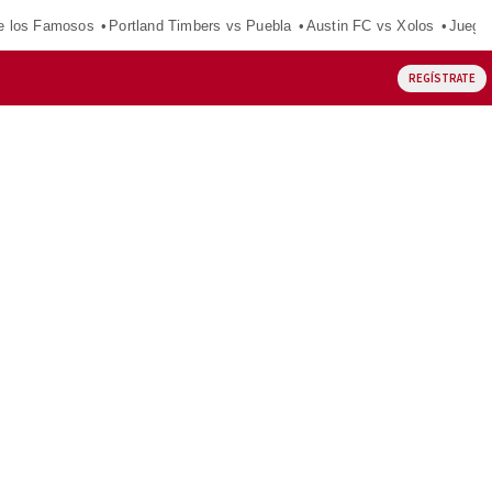
e los Famosos
Portland Timbers vs Puebla
Austin FC vs Xolos
Juego
REGÍSTRATE