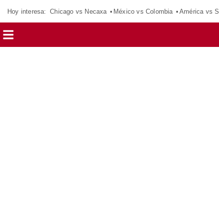
Hoy interesa:
Chicago vs Necaxa
México vs Colombia
América vs S