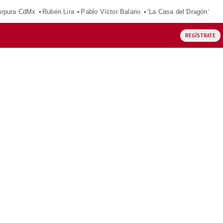
púrpura CdMx
Rubén Lira
Pablo Víctor Balario
‘La Casa del Dragón’
REGÍSTRATE