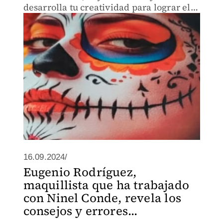
desarrolla tu creatividad para lograr el
mejor look; acompáñalo con accesorios,
como charm, sombreros, diademas y
máscaras de temporada
16.09.2024/
Eugenio Rodríguez,
maquillista que ha trabajado
con Ninel Conde, revela los
consejos y errores...