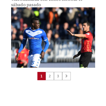
sábado pasado
1
2
3