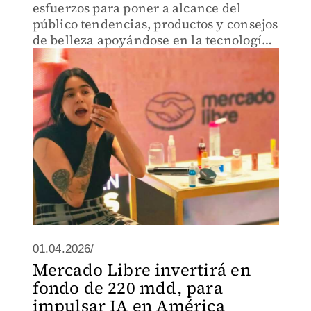
esfuerzos para poner a alcance del
público tendencias, productos y consejos
de belleza apoyándose en la tecnología,
explicó Basheva Herrera, Senior
Marketing &amp; Media Executive de L
´oréal
01.04.2026/
Mercado Libre invertirá en
fondo de 220 mdd, para
impulsar IA en América