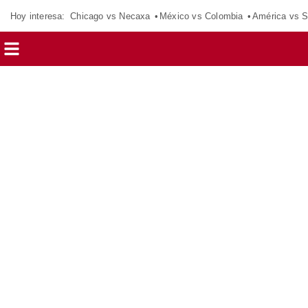
Hoy interesa:
Chicago vs Necaxa
México vs Colombia
América vs S