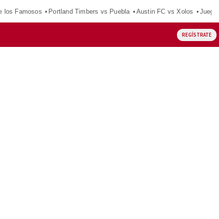
e los Famosos
Portland Timbers vs Puebla
Austin FC vs Xolos
Juego
REGÍSTRATE