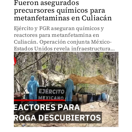
Fueron asegurados
precursores químicos para
metanfetaminas en Culiacán
Ejército y FGR aseguran químicos y
reactores para metanfetamina en
Culiacán. Operación conjunta México-
Estados Unidos revela infraestructura
clandestina en La Presita. ¿Cuántas más
existen sin detectar? Detalles del
operativo contra el narcotráfico.