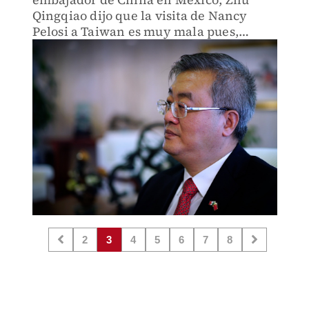
Qingqiao dijo que la visita de Nancy
Pelosi a Taiwan es muy mala pues,
genera un impacto grave al emitir una
señal equivocada a las fuerzas
separatistas de "independencia de
Taiwan".
2
3
4
5
6
7
8