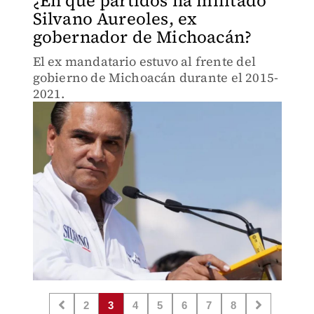
¿En qué partidos ha militado
Silvano Aureoles, ex
gobernador de Michoacán?
El ex mandatario estuvo al frente del
gobierno de Michoacán durante el 2015-
2021.
2
3
4
5
6
7
8