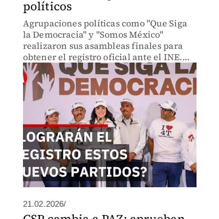
políticos
Agrupaciones políticas como "Que Siga
la Democracia" y "Somos México"
realizaron sus asambleas finales para
obtener el registro oficial ante el INE.
Guadalupe Acosta Naranjo y Cecilia Soto
encabezan la propuesta opositora a la
4T.
21.02.2026/
CSP cambia a PAZ: aprueban