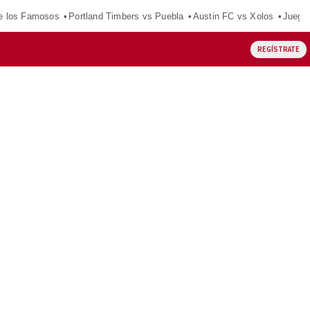
e los Famosos
Portland Timbers vs Puebla
Austin FC vs Xolos
Juego
REGÍSTRATE