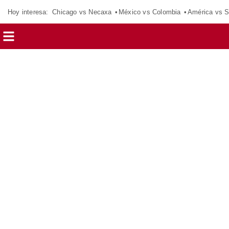
Hoy interesa:
Chicago vs Necaxa
México vs Colombia
América vs S