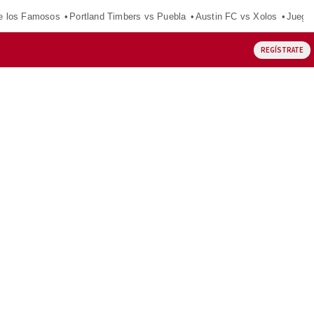
e los Famosos
Portland Timbers vs Puebla
Austin FC vs Xolos
Juego
REGÍSTRATE