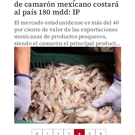
de camarón mexicano costará
al país 180 mdd: IP
El mercado estadunidense es más del 40
por ciento de valor de las exportaciones
mexicanas de productos pesqueros,
siendo el camarón el principal producto
exportado, señaló la Cámara Nacional
de las Industrias Pesquera y Acuícola.
1
2
3
4
5