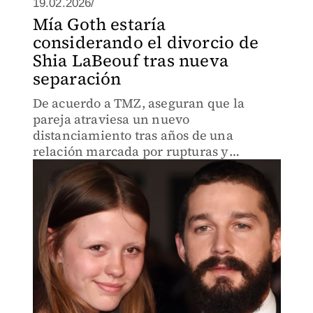
19.02.2026/
Mía Goth estaría
considerando el divorcio de
Shia LaBeouf tras nueva
separación
De acuerdo a TMZ, aseguran que la
pareja atraviesa un nuevo
distanciamiento tras años de una
relación marcada por rupturas y
reconciliaciones. La pareja llevaría
separada desde hace un año.