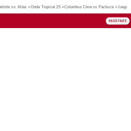
rlotte vs. Atlas
Onda Tropical 25
Columbus Crew vs Pachuca
Juegos
REGÍSTRATE