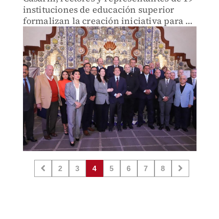
instituciones de educación superior
formalizan la creación iniciativa para el
desarrollo académico universitario.
2
3
4
5
6
7
8