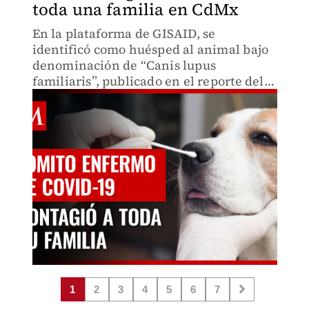
toda una familia en CdMx
En la plataforma de GISAID, se
identificó como huésped al animal bajo
denominación de “Canis lupus
familiaris”, publicado en el reporte del
27 de abril de 2022.
1
2
3
4
5
6
7