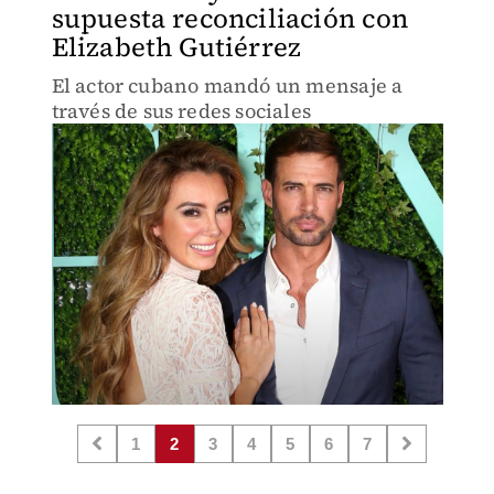
supuesta reconciliación con
Elizabeth Gutiérrez
El actor cubano mandó un mensaje a
través de sus redes sociales
1
2
3
4
5
6
7