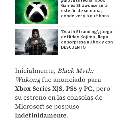
¡Anota la fecha! Xbox
Games Showcase será
este fin de semana;
dónde ver y a qué hora
'Death Stranding', juego
de Hideo Kojima, llega
de sorpresa a Xbox y con
DESCUENTO
Inicialmente,
Black Myth:
Wukong
fue anunciado para
Xbox Series X|S, PS5 y PC
, pero
su estreno en las consolas de
Microsoft se pospuso
indefinidamente
.