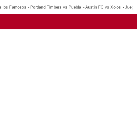
e los Famosos
Portland Timbers vs Puebla
Austin FC vs Xolos
Juego