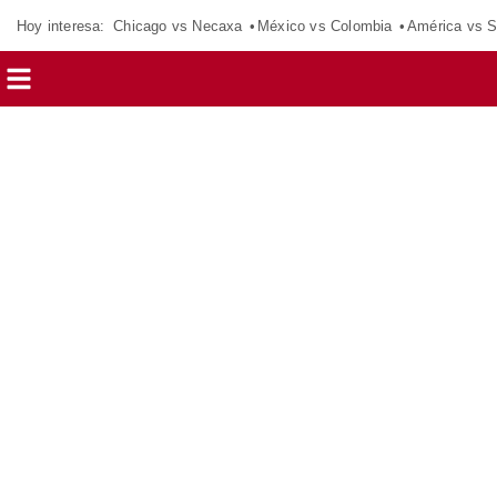
Hoy interesa:
Chicago vs Necaxa
México vs Colombia
América vs S