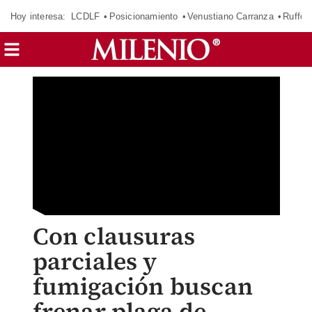
Hoy interesa:
LCDLF
Posicionamiento
Venustiano Carranza
Ruffo 
Con clausuras
parciales y
fumigación buscan
frenar plaga de