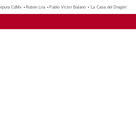
púrpura CdMx
Rubén Lira
Pablo Víctor Balario
‘La Casa del Dragón’