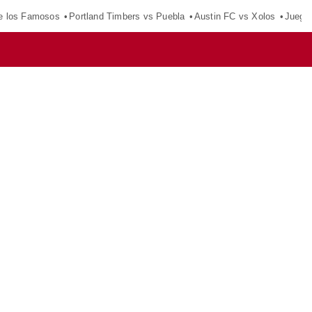
e los Famosos
Portland Timbers vs Puebla
Austin FC vs Xolos
Juego