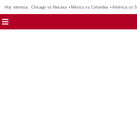
Hoy interesa:
Chicago vs Necaxa
México vs Colombia
América vs S