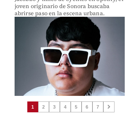
joven originario de Sonora buscaba
abrirse paso en la escena urbana.
1
2
3
4
5
6
7