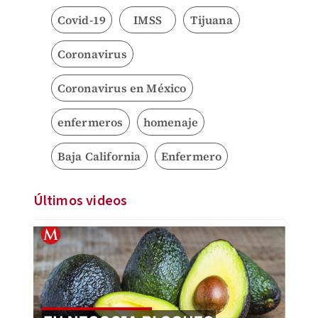
Covid-19
IMSS
Tijuana
Coronavirus
Coronavirus en México
enfermeros
homenaje
Baja California
Enfermero
Últimos videos